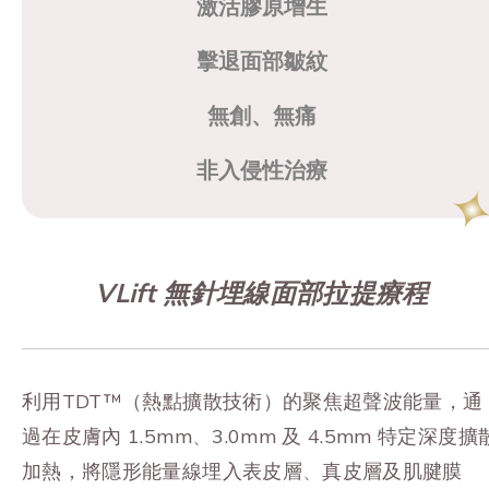
激活膠原增生
擊退面部皺紋
無創、無痛
非入侵性治療
VLift 無針埋線面部拉提療程
利用TDT™（熱點擴散技術）的聚焦超聲波能量，通
過在皮膚內 1.5mm
、
3.0mm 及 4.5mm 特定深度擴
加熱，將隱形能量線埋入表皮層
、
真皮層及肌腱膜