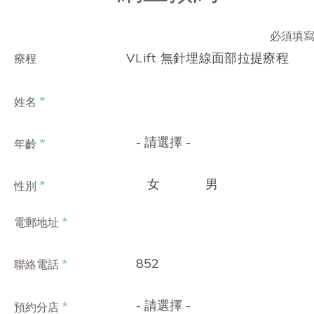
必須填
VLift 無針埋線面部拉提療程
療程
*
姓名
- 請選擇 -
*
年齡
女
男
*
性別
*
電郵地址
852
*
聯絡電話
- 請選擇 -
*
預約分店