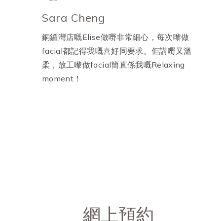
Sara Cheng
銅鑼灣店嘅Elise做嘢非常細心，每次嚟做
facial都記得我嘅喜好同要求。佢講嘢又溫
柔，放工嚟做facial簡直係我嘅Relaxing
moment！
網上預約