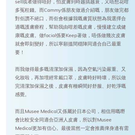
sell或者做得唔好，怕皮膚到時越搞越衰，又唔想花咁
多冤枉錢。而Cammy係朋友做過介紹嘅，朋友做完都
對佢讚不絕口，而佢會根據我嘅膚質狀態為我選擇合
適嘅護膚療程，幫助我由咁差嘅皮膚，慢慢建立成健
康嘅皮膚。做facial係要Keep著做，唔係做幾次皮膚
就會即刻變好，所以寧願搵間穩陣同適合自己最重
要！
而我做得最多嘅清潔加保濕，因為空氣污染嚴重、又
化妝啦，再加埋經常戴口罩，皮膚時好時壞，所以做
完清潔加保濕之後，皮膚有種瞬間好舒服、好乾淨嘅
感覺。
而且Musee Medical又係屬於日本公司，相信用嘅嘢
會比較安全同適合亞洲人皮膚，所以對Musee
Medical更加有信心。最後當然一定會推薦俾身邊有需