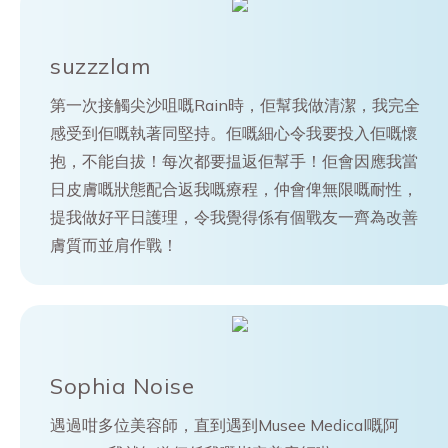
suzzzlam
第一次接觸尖沙咀嘅Rain時，佢幫我做清潔，我完全
感受到佢嘅執著同堅持。佢嘅細心令我要投入佢嘅懷
抱，不能自拔！每次都要揾返佢幫手！佢會因應我當
日皮膚嘅狀態配合返我嘅療程，仲會俾無限嘅耐性，
提我做好平日護理，令我覺得係有個戰友一齊為改善
膚質而並肩作戰！
Sophia Noise
遇過咁多位美容師，直到遇到Musee Medical嘅阿