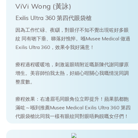
ViVi Wong (黃詠)
Exilis Ultra 360 第四代眼袋槍
因為工作忙碌、夜瞓，對眼仔不知不覺出現咗好多眼
紋 同有啲下垂、睇落好憔悴。喺Musee Medical 做過
Exilis Ultra 360，效果令我好滿意！
療程過程暖暖地，刺激返眼睛附近嘅新陳代謝同膠原
增生。美容師怕我太熱，好細心咁關心我嘅情況同調
整度數。
療程效果：右邊眉毛同眼角位立即提升！蘋果肌都飽
滿咗～喺到推薦Musee Medical Exilis Ultra 360 第四
代眼袋槍比同我一樣有眼紋同對眼唔夠靚嘅女仔們！