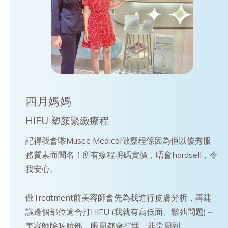
四月媽媽
HIFU 塑顏緊緻療程
記得我會嚟Musee Medical做療程係因為佢以優秀服
務質素而聞名！所有療程明碼實價，唔會hardsell，令
我安心。
做Treatment前美容師會先為我進行皮膚分析，再建
議邊個部位適合打HIFU (我就有高低面、鬆弛問題)～
美容師除咗臉部，眼周都會打埋，非常周到。