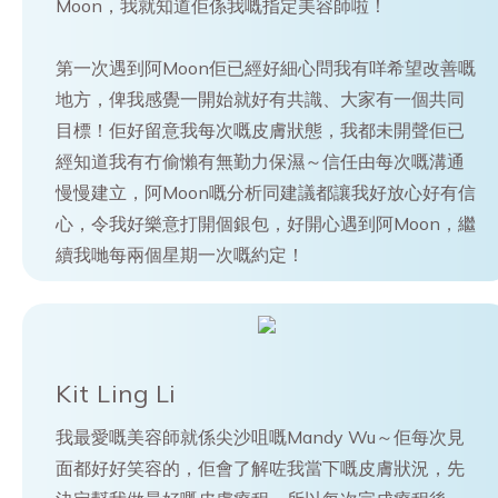
Moon，我就知道佢係我嘅指定美容師啦！
第一次遇到阿Moon佢已經好細心問我有咩希望改善嘅
地方，俾我感覺一開始就好有共識、大家有一個共同
目標！佢好留意我每次嘅皮膚狀態，我都未開聲佢已
經知道我有冇偷懶有無勤力保濕～信任由每次嘅溝通
慢慢建立，阿Moon嘅分析同建議都讓我好放心好有信
心，令我好樂意打開個銀包，好開心遇到阿Moon，繼
續我哋每兩個星期一次嘅約定！
Kit Ling Li
我最愛嘅美容師就係尖沙咀嘅Mandy Wu～佢每次見
面都好好笑容的，佢會了解咗我當下嘅皮膚狀況，先