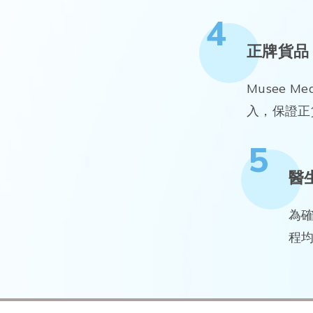
4
正牌貨品
Musee M
入，保證正
5
醫
為
程