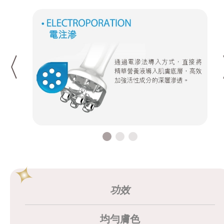
功效
均勻膚色