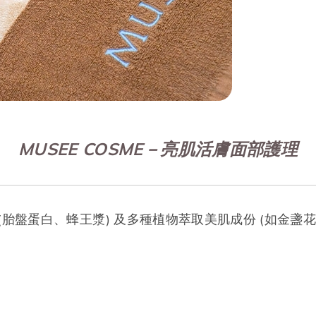
MUSEE COSME－
亮肌活膚面部護理
(胎盤蛋白、蜂王漿) 及多種植物萃取美肌成份 (如金盞