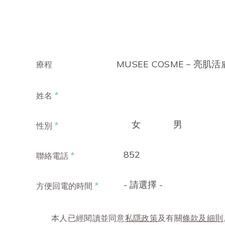
MUSEE COSME－亮肌
療程
*
姓名
女
男
*
性別
852
*
聯絡電話
- 請選擇 -
*
方便回電的時間
本人已經閱讀並同意
私隱政策
及有關
條款及細則