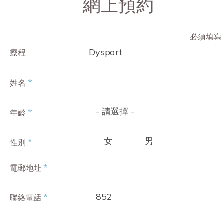
網上預約
必須填
Dysport
療程
*
姓名
- 請選擇 -
*
年齡
女
男
*
性別
*
電郵地址
852
*
聯絡電話