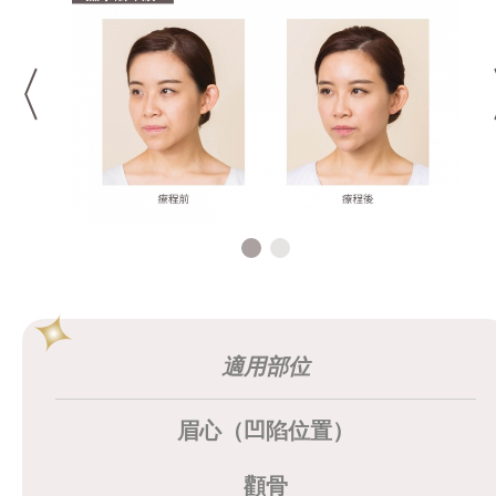
適用部位
眉心（凹陷位置）
顴骨