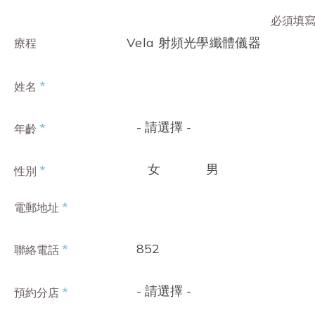
必須填
Vela 射頻光學纖體儀器
療程
*
姓名
- 請選擇 -
*
年齡
女
男
*
性別
*
電郵地址
852
*
聯絡電話
- 請選擇 -
*
預約分店