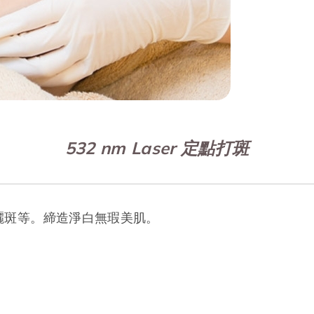
532 nm Laser 定點打斑
曬斑等。締造淨白無瑕美肌。