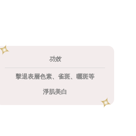
功效
擊退表層色素、雀斑、曬斑等
淨肌美白