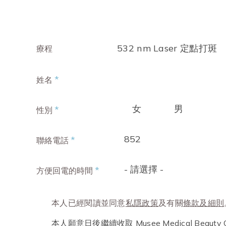
532 nm Laser 定點打斑
療程
*
姓名
女
男
*
性別
852
*
聯絡電話
- 請選擇 -
*
方便回電的時間
本人已經閱讀並同意
私隱政策
及有關
條款及細則
本人願意日後繼續收取 Musee Medical Beau