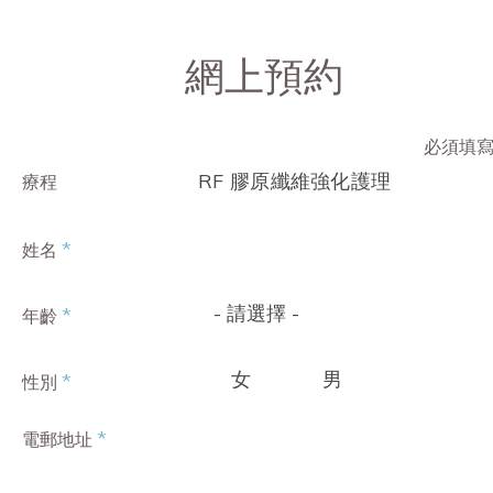
網上預約
必須填
RF 膠原纖維強化護理
療程
*
姓名
- 請選擇 -
*
年齡
女
男
*
性別
*
電郵地址