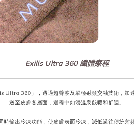
Exilis Ultra 360 纖體療程
xilis Ultra 360」，透過超聲波及單極射頻交融
送至皮膚各層面，過程中如浸溫泉般暖和舒適。
同時輸出冷凍功能，使皮膚表面冷凍，減低過往傳統射