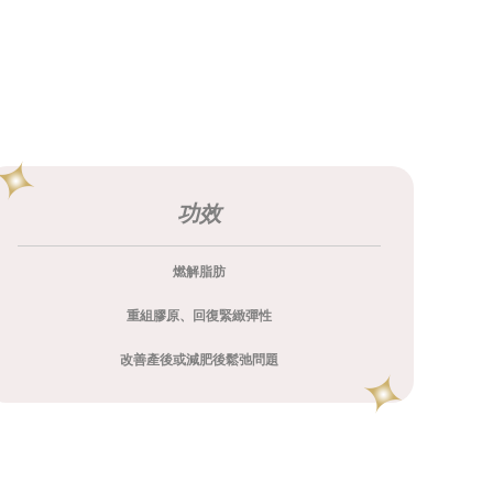
功效
燃解脂肪
重組膠原、回復緊緻彈性
改善產後或減肥後鬆弛問題