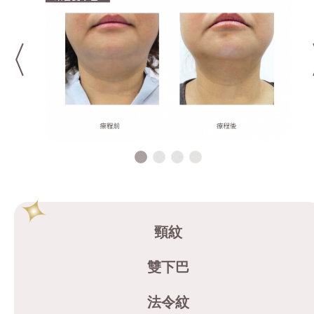
頸紋
雙下巴
法令紋