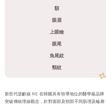
額
眼眉
上眼瞼
眼尾
魚尾紋
頸紋
新世代逆齡線 RE 在韓國具有領導地位的醫學級品牌
突破傳統埋線觀念，針對面部及頸部不同肌理及輪廓