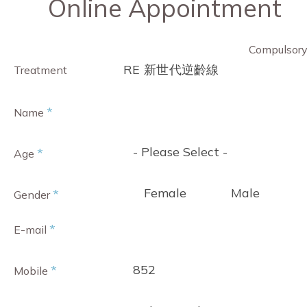
Online Appointment
Compulsor
RE 新世代逆齡線
Treatment
*
Name
- Please Select -
*
Age
Female
Male
*
Gender
*
E-mail
852
*
Mobile