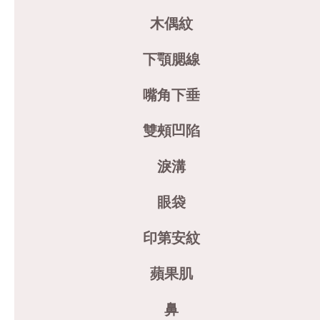
木偶紋
下顎腮線
嘴角下垂
雙頰凹陷
淚溝
眼袋
印第安紋
蘋果肌
鼻