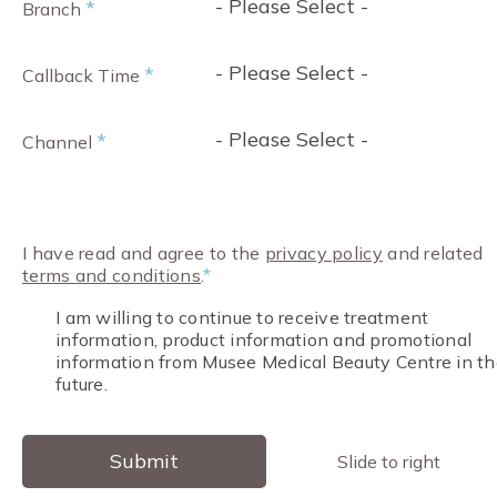
- Please Select -
*
Branch
- Please Select -
*
Callback Time
- Please Select -
*
Channel
I have read and agree to the
privacy policy
and related
terms and conditions
.
*
I am willing to continue to receive treatment
information, product information and promotional
information from Musee Medical Beauty Centre in th
future.
Submit
Slide to right